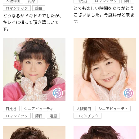
大阪梅田
変身
日比谷
ロマンチック
節目
とても楽しい時間をありがとう
ロマンチック
節目
ございました。今度は母と来ま
どうなるかドキドキでしたが、
す。
キレイに撮って頂き嬉しいで
す。
日比谷
シニアビューティ
大阪梅田
シニアビューティ
ロマンチック
節目
還暦
ロマンチック