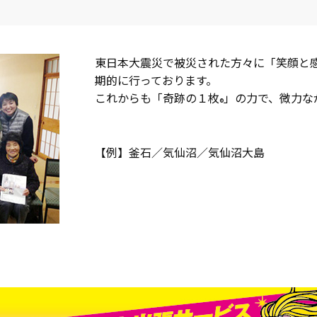
）
東日本大震災で被災された方々に「笑顔と
期的に行っております。
これからも「奇跡の１枚
」の力で、微力な
®
【例】釜石／気仙沼／気仙沼大島