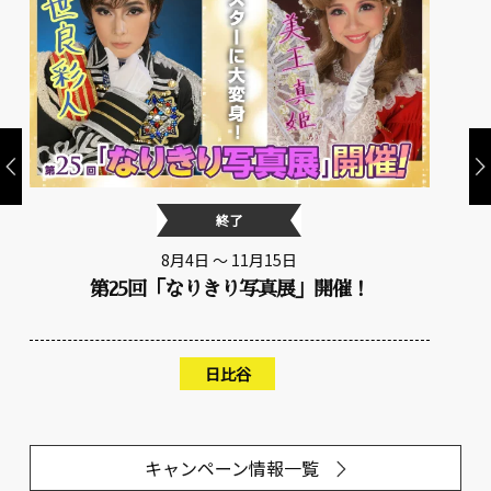
開催中
5日
6月5日 ～ 8月31日
展」開催！
ご好評につき8月31日まで延
【50歳＆55歳限定】ドラマチック節
1枚
」フォトキャンペーン
®
大丸東京
大阪梅田
日比
キャンペーン情報一覧