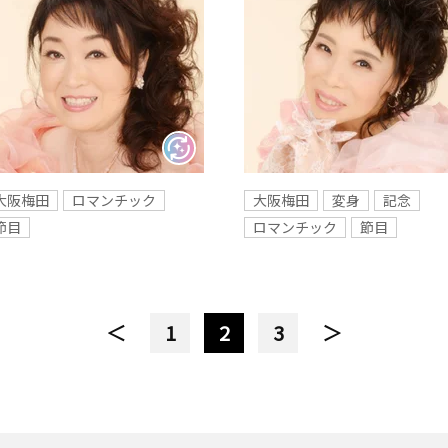
大阪梅田
ロマンチック
大阪梅田
変身
記念
節目
ロマンチック
節目
＜
1
2
3
＞