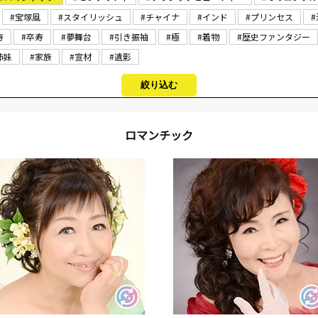
#宝塚風
#スタイリッシュ
#チャイナ
#インド
#プリンセス
寿
#卒寿
#夢舞台
#引き振袖
#極
#着物
#歴史ファンタジー
姉妹
#家族
#宣材
#遺影
絞り込む
ロマンチック