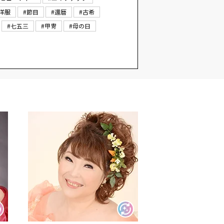
#洋服
#節目
#還暦
#古希
#七五三
#甲冑
#母の日