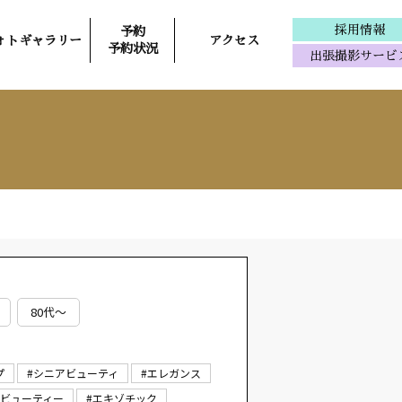
採用情報
予約
ォトギャラリー
アクセス
予約状況
出張撮影サービ
80代～
プ
#シニアビューティ
#エレガンス
ルビューティー
#エキゾチック