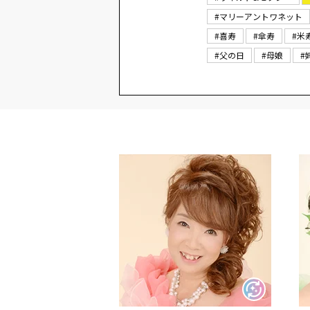
#マリーアントワネット
#喜寿
#傘寿
#米
#父の日
#母娘
#