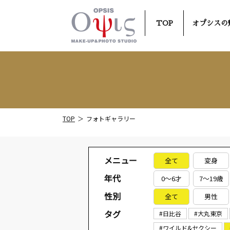
TOP
オプシスの
TOP
フォトギャラリー
メニュー
全て
変身
年代
0～6才
7～19歳
性別
全て
男性
タグ
#日比谷
#大丸東京
#ワイルド&セクシー