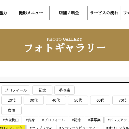
魅力
撮影メニュー
店舗／料金
サービスの流れ
フ
PHOTO GALLERY
フォトギャラリー
プロフィール
記念
夢写楽
20代
30代
40代
50代
60代
70代
女性
#大阪梅田
#変身
#プロフィール
#記念
#夢写楽
#ドレスアッ
#ロマンチック
#セレブリティ
#クラシックビューティー
#オリエンタ