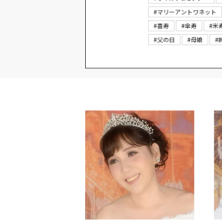
#マリーアントワネット
#喜寿
#傘寿
#米
#父の日
#母娘
#