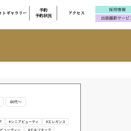
採用情報
予約
ォトギャラリー
アクセス
予約状況
出張撮影サービ
80代～
プ
#シニアビューティ
#エレガンス
ルビューティー
#エキゾチック