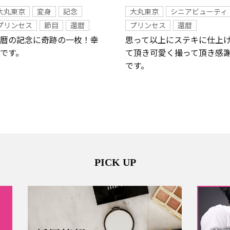
大丸東京
変身
記念
大丸東京
シニアビューティ
プリンセス
節目
還暦
プリンセス
還暦
暦の記念に奇跡の一枚！幸
思って以上にステキに仕上
です。
て頂き可愛く撮って頂き感
です。
PICK UP