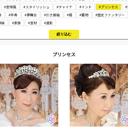
#宝塚風
#スタイリッシュ
#チャイナ
#インド
#プリンセス
寿
#卒寿
#夢舞台
#引き振袖
#極
#着物
#歴史ファンタジー
姉妹
#家族
#宣材
#遺影
絞り込む
プリンセス