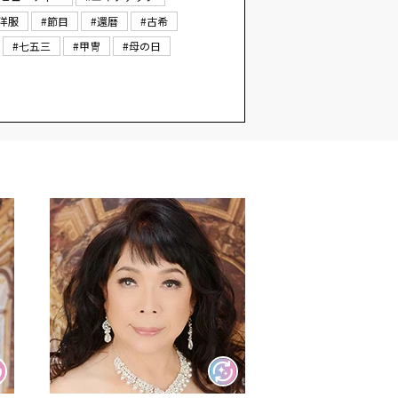
#洋服
#節目
#還暦
#古希
#七五三
#甲冑
#母の日