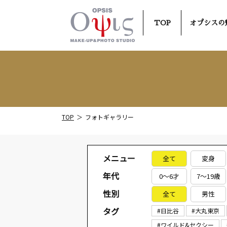
TOP
オプシスの
TOP
フォトギャラリー
メニュー
全て
変身
年代
0～6才
7～19歳
性別
全て
男性
タグ
#日比谷
#大丸東京
#ワイルド&セクシー