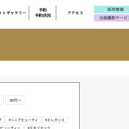
採用情報
予約
ォトギャラリー
アクセス
予約状況
出張撮影サービ
80代～
プ
#シニアビューティ
#エレガンス
ルビューティー
#エキゾチック