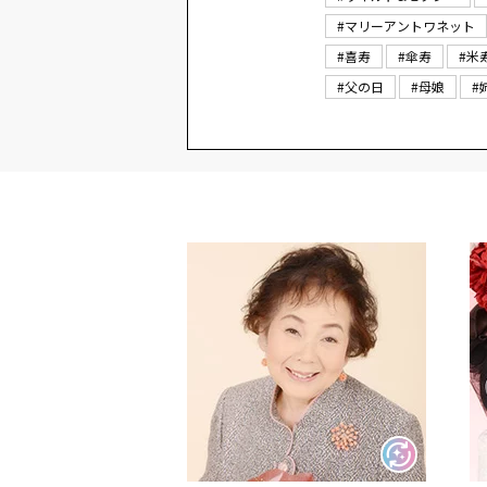
#マリーアントワネット
#喜寿
#傘寿
#米
#父の日
#母娘
#