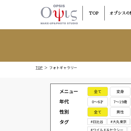
TOP
オプシスの
TOP
フォトギャラリー
メニュー
全て
変身
年代
0～6才
7～19歳
性別
全て
男性
タグ
#日比谷
#大丸東京
#ワイルド&セクシー