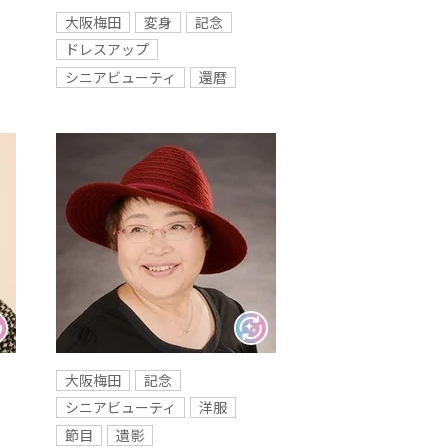
大阪梅田
変身
記念
ドレスアップ
シニアビューティ
還暦
大阪梅田
記念
シニアビューティ
洋服
節目
遺影