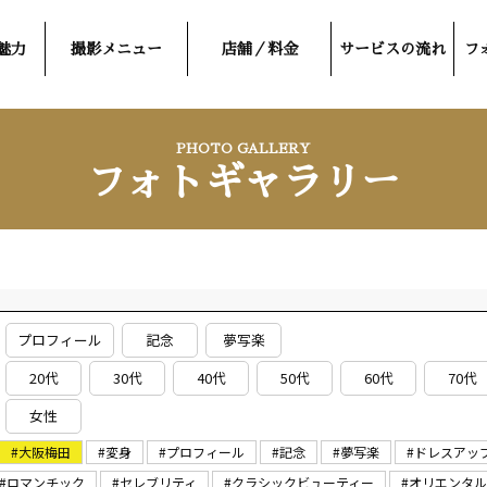
魅力
撮影メニュー
店舗／料金
サービスの流れ
フ
PHOTO GALLERY
フォトギャラリー
プロフィール
記念
夢写楽
20代
30代
40代
50代
60代
70代
女性
#大阪梅田
#変身
#プロフィール
#記念
#夢写楽
#ドレスアッ
#ロマンチック
#セレブリティ
#クラシックビューティー
#オリエンタ