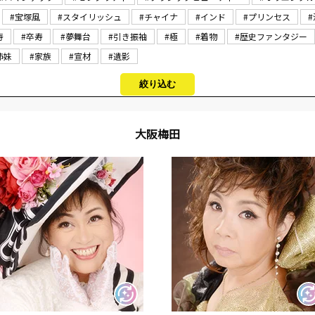
#宝塚風
#スタイリッシュ
#チャイナ
#インド
#プリンセス
寿
#卒寿
#夢舞台
#引き振袖
#極
#着物
#歴史ファンタジー
姉妹
#家族
#宣材
#遺影
絞り込む
大阪梅田