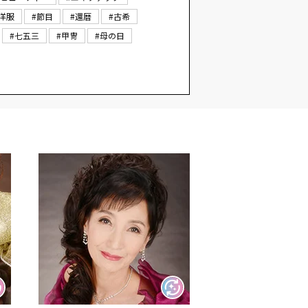
#洋服
#節目
#還暦
#古希
#七五三
#甲冑
#母の日