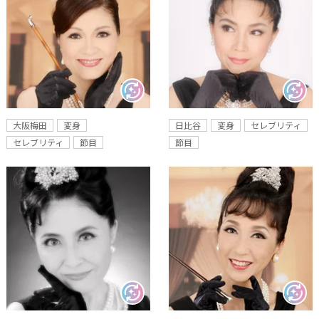
大阪梅田
変身
日比谷
変身
セレブリティ
セレブリティ
節目
節目