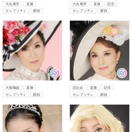
大丸東京
変身
大丸東京
変身
記念
セレブリティ
節目
セレブリティ
節目
大阪梅田
変身
日比谷
変身
記念
セレブリティ
節目
セレブリティ
節目