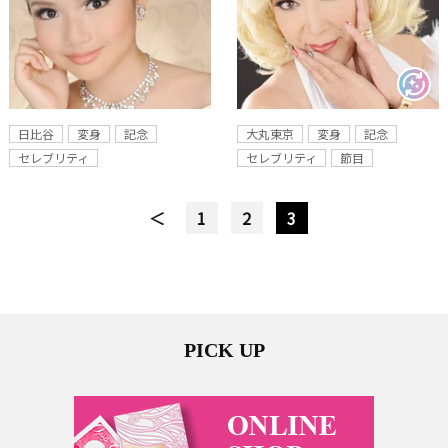
日比谷
変身
記念
大丸東京
変身
記念
セレブリティ
セレブリティ
節目
＜
1
2
3
PICK UP