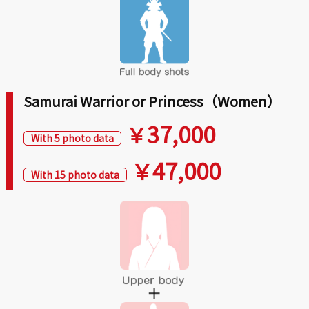
Samurai Warrior or Princess（Women）
37,000
￥
With 5 photo data
47,000
￥
With 15 photo data