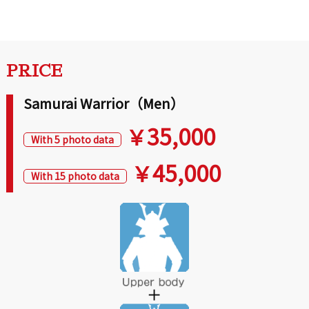
PRICE
Samurai Warrior（Men）
35,000
￥
With 5 photo data
45,000
￥
With 15 photo data